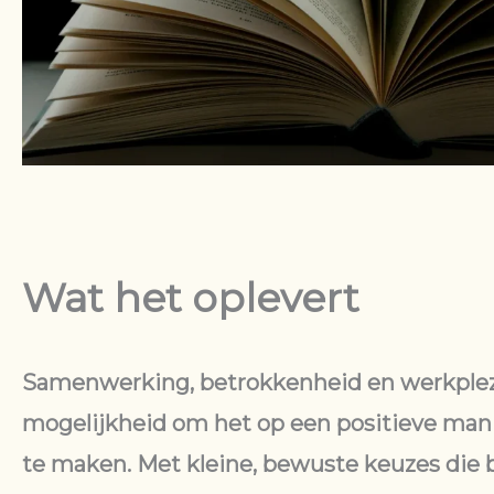
Wat het oplevert
Samenwerking, betrokkenheid en werkplez
mogelijkheid om het op een positieve man
te maken. Met kleine, bewuste keuzes die 