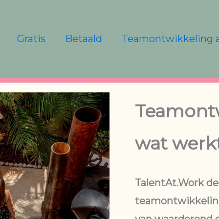
Gratis
Betaald
Teamontwikkeling 
Teamontwikkeling door te leren
wat werk
TalentAt.Work dee
teamontwikkeling