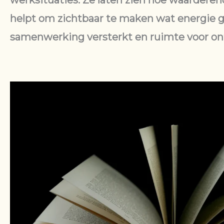
werksituaties. Ze laten zien hoe waardere
helpt om zichtbaar te maken wat energie g
samenwerking versterkt en ruimte voor ont