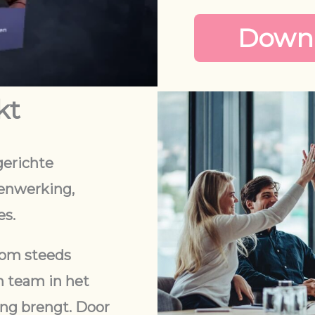
Downl
kt
gerichte
enwerking,
es.
 om steeds
n team in het
ing brengt. Door