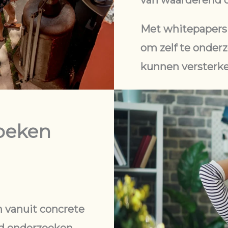
van waarderend 
Met whitepapers
om zelf te onder
kunnen versterke
oeken
n vanuit concrete