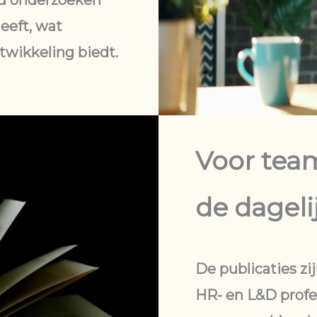
nd onderzoeken
eeft, wat
wikkeling biedt.
Voor team
de dageli
De publicaties z
HR- en L&D profe